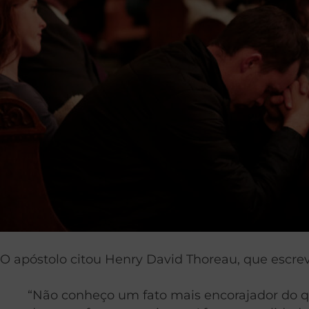
O apóstolo citou Henry David Thoreau, que escre
“Não conheço um fato mais encorajador do q