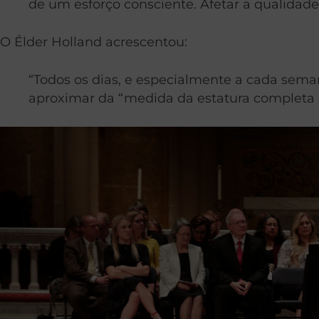
de um esforço consciente. Afetar a qualidade 
O Élder Holland acrescentou:
“Todos os dias, e especialmente a cada sema
aproximar da “medida da estatura completa de