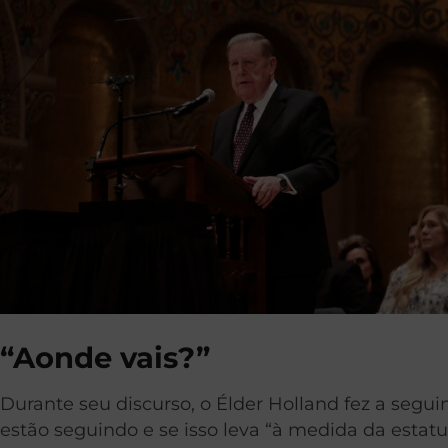
“Aonde vais?”
Durante seu discurso, o Élder Holland fez a segu
estão seguindo e se isso leva “à medida da estatu