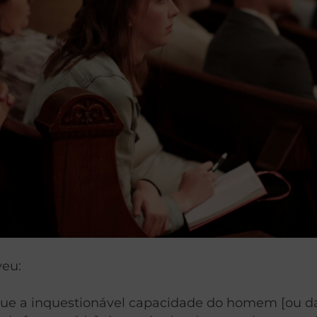
veu:
ue a inquestionável capacidade do homem [ou da 