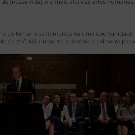
de [nossa vida], é a mais alta das artes humanas.
na ao tomar o sacramento, há uma oportunidade d
 Cristo”. Não importa o destino, o primeiro passo