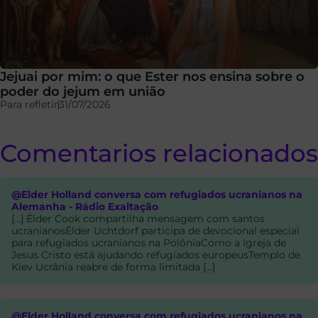
Jejuai por mim: o que Ester nos ensina sobre o
poder do jejum em união
Para refletir
31/07/2026
Comentarios relacionados
@Elder Holland conversa com refugiados ucranianos na
Alemanha - Rádio Exaltação
[…] Élder Cook compartilha mensagem com santos
ucranianosÉlder Uchtdorf participa de devocional especial
para refugiados ucranianos na PolôniaComo a Igreja de
Jesus Cristo está ajudando refugiados europeusTemplo de
Kiev Ucrânia reabre de forma limitada […]
@Elder Holland conversa com refugiados ucranianos na