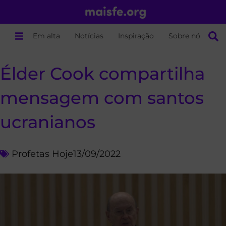
Em alta
Notícias
Inspiração
Sobre nós
Élder Cook compartilha
mensagem com santos
ucranianos
Profetas Hoje
13/09/2022