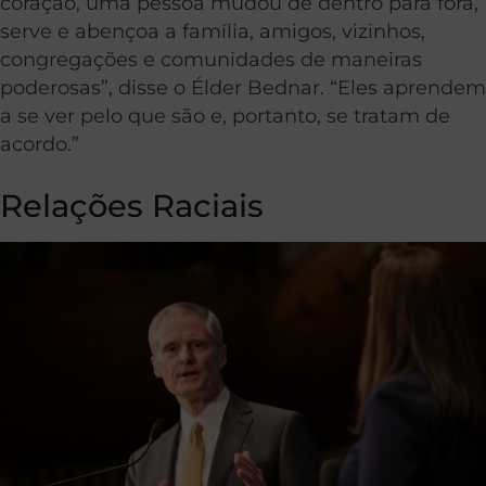
coração, uma pessoa mudou de dentro para fora,
serve e abençoa a família, amigos, vizinhos,
congregações e comunidades de maneiras
poderosas”, disse o Élder Bednar. “Eles aprendem
a se ver pelo que são e, portanto, se tratam de
acordo.”
Relações Raciais