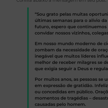
Confira abaixo a mensagem em seu post:
“Sou grato pelas muitas oportuni
últimas semanas para o alívio d
futuro, espero que continuemos 
convidar nossos vizinhos, colegas
Em nosso mundo moderno de ciên
zombam da necessidade de orações
inegável que muitos líderes inf
melhor de receber milagres se 
que exigia seguir a Deus e regula
Por muitos anos, as pessoas se
em expressão de gratidão. Infeli
ou concedidas em público. Oraçõ
momentos de tragédias – desastr
causadas pelo homem.