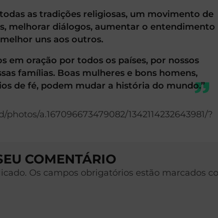
todas as tradições religiosas, um movimento de
es, melhorar diálogos, aumentar o entendimento
r melhor uns aos outros.
 em oração por todos os países, por nossos
ossas famílias. Boas mulheres e bons homens,
ios de fé, podem mudar a história do mundo.”
rd/photos/a.167096673479082/1342114232643981/?
 SEU COMENTÁRIO
licado. Os campos obrigatórios estão marcados c