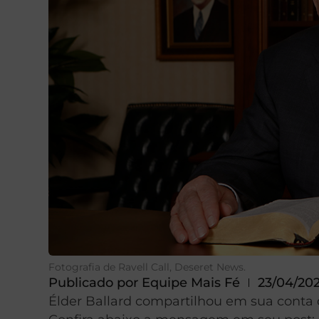
Fotografia de Ravell Call, Deseret News.
Publicado por
Equipe Mais Fé
23/04/20
Élder Ballard compartilhou em sua conta