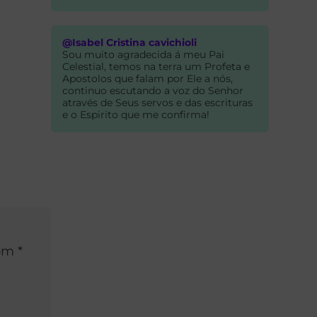
@Isabel Cristina cavichioli
Sou muito agradecida á meu Pai
Celestial, temos na terra um Profeta e
Apostolos que falam por Ele a nós,
continuo escutando a voz do Senhor
através de Seus servos e das escrituras
e o Espirito que me confirma!
om *