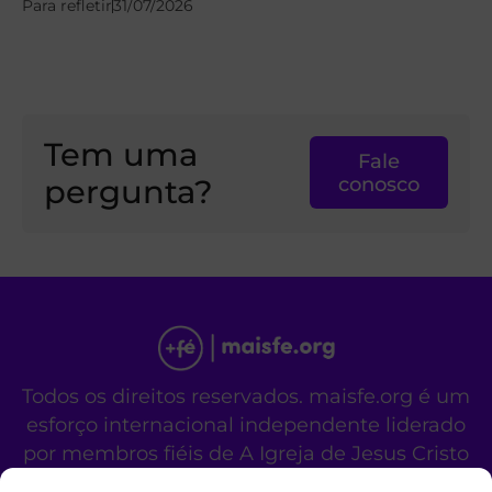
Para refletir
31/07/2026
Tem uma
Fale
pergunta?
conosco
Todos os direitos reservados. maisfe.org é um
esforço internacional independente liderado
por membros fiéis de A Igreja de Jesus Cristo
dos Santos dos Últimos Dias.