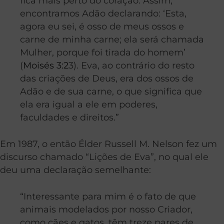
fica mais perto do coração. Assim,
encontramos Adão declarando: ‘Esta,
agora eu sei, é osso de meus ossos e
carne de minha carne; ela será chamada
Mulher, porque foi tirada do homem’
(
Moisés 3:2
3). Eva, ao contrário do resto
das criações de Deus, era dos ossos de
Adão e de sua carne, o que significa que
ela era igual a ele em poderes,
faculdades e direitos.”
Em 1987, o então Élder Russell M. Nelson fez um
discurso chamado “Lições de Eva”, no qual ele
deu uma declaração semelhante:
“Interessante para mim é o fato de que
animais modelados por nosso Criador,
como cães e gatos, têm treze pares de