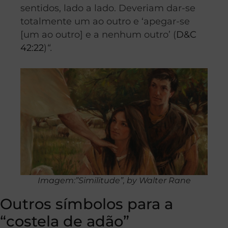
sentidos, lado a lado. Deveriam dar-se
totalmente um ao outro e ‘apegar-se
[um ao outro] e a nenhum outro’ (
D&C
42:22
)
“.
Imagem:”Similitude”, by Walter Rane
Outros símbolos para a
“costela de adão”