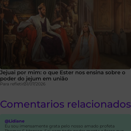
Jejuai por mim: o que Ester nos ensina sobre o
poder do jejum em união
Para refletir
31/07/2026
Comentarios relacionados
@Lidiane
Eu sou imensamente grata pelo nosso amado profeta
Thomas S Monson. Sei com todo poder mente e força que