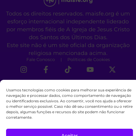
Todos os direitos reservados. maisfe.org é um
esforço internacional independente liderado
por membros fiéis de A Igreja de Jesus Cristo
dos Santos dos Últimos Dias.
Este site não é um site oficial da organização
religiosa mencionada acima.
Fale Conosco
Políticas de Cookies
Usamos tecnologias como cookies para melhorar sua experiência de
navegação e processar dados, como comportamento de navegação
ou identificadores exclusivos. Ao consentir, você nos ajuda a oferecer
o melhor serviço possível. Caso não dê seu consentimento ou o retire
depois, algumas funções e recursos do site podem não funcionar
corretamente.
Aceitar