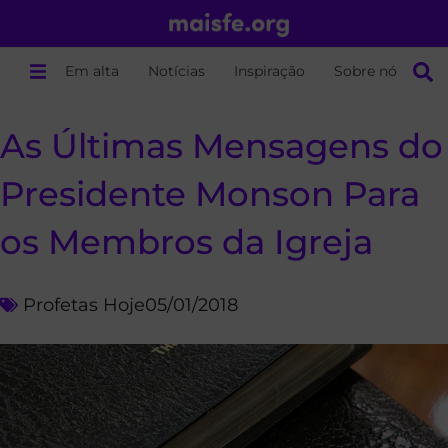
Em alta
Notícias
Inspiração
Sobre nós
As Últimas Mensagens do
Presidente Monson Para
os Membros da Igreja
Profetas Hoje
05/01/2018