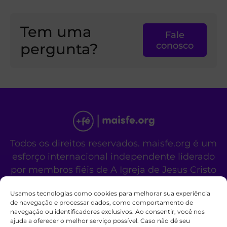
Tem uma
Fale
pergunta?
conosco
Todos os direitos reservados. maisfe.org é um
esforço internacional independente liderado
por membros fiéis de A Igreja de Jesus Cristo
dos Santos dos Últimos Dias.
Usamos tecnologias como cookies para melhorar sua experiência
Este site não é um site oficial da organização
de navegação e processar dados, como comportamento de
religiosa mencionada acima.
navegação ou identificadores exclusivos. Ao consentir, você nos
Fale Conosco
Políticas de Cookies
ajuda a oferecer o melhor serviço possível. Caso não dê seu