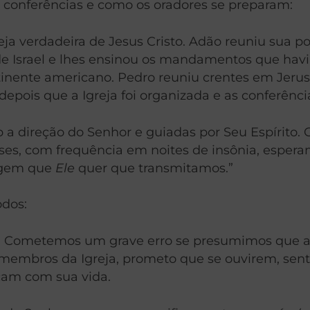
conferências e como os oradores se preparam:
ja verdadeira de Jesus Cristo. Adão reuniu sua po
 de Israel e lhes ensinou os mandamentos que hav
tinente americano. Pedro reuniu crentes em Jerus
depois que a Igreja foi organizada e as conferênci
b a direção do Senhor e guiadas por Seu Espírito
ses, com frequência em noites de insônia, espera
sagem que
Ele
quer que transmitamos.”
odos:
os. Cometemos um grave erro se presumimos que a 
s membros da Igreja, prometo que se ouvirem, senti
açam com sua vida.