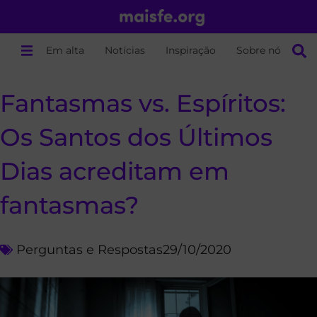
Em alta
Notícias
Inspiração
Sobre nós
Fantasmas vs. Espíritos:
Os Santos dos Últimos
Dias acreditam em
fantasmas?
Perguntas e Respostas
29/10/2020