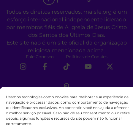
Todos os direitos reservados. maisfe.org é um
esforço internacional independente liderado
por membros fiéis de A Igreja de Jesus Cristo
dos Santos dos Últimos Dias.
Este site não é um site oficial da organização
religiosa mencionada acima.
Fale Conosco
Políticas de Cookies
Usamos tecnologias como cookies para melhorar sua experiência de
navegação e processar dados, como comportamento de navegação
ou identificadores exclusivos. Ao consentir, você nos ajuda a oferecer
o melhor serviço possível. Caso não dê seu consentimento ou o retire
depois, algumas funções e recursos do site podem não funcionar
corretamente.