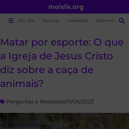
Em alta
Notícias
Inspiração
Sobre nós
Matar por esporte: O que
a Igreja de Jesus Cristo
diz sobre a caça de
animais?
Perguntas e Respostas
19/06/2023