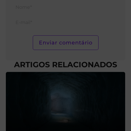
Nom
E-
mail*
ARTIGOS RELACIONADOS