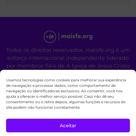
Todos os direitos reservados. maisfe.org é um
esforço internacional independente liderado
por membros fiéis de A Igreja de Jesus Cristo
dos Santos dos Últimos Dias.
Usamos tecnologias como cookies para melhorar sua experiência
Este site não é um site oficial da organização
de navegação e processar dados, como comportamento de
religiosa mencionada acima.
navegação ou identificadores exclusivos. Ao consentir, você nos
Fale Conosco
Políticas de Cookies
ajuda a oferecer o melhor serviço possível. Caso não dê seu
consentimento ou o retire depois, algumas funções e recursos do
site podem não funcionar corretamente.
Aceitar