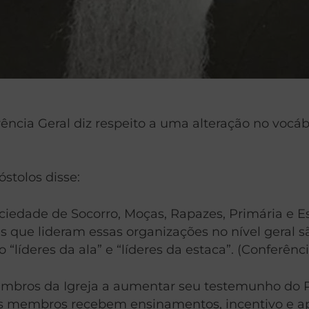
ncia Geral diz respeito a uma alteração no vocábu
stolos disse:
Sociedade de Socorro, Moças, Rapazes, Primária e
s que lideram essas organizações no nível geral s
 “líderes da ala” e “líderes da estaca”. (Conferênc
membros da Igreja a aumentar seu testemunho do Pa
, os membros recebem ensinamentos, incentivo e a