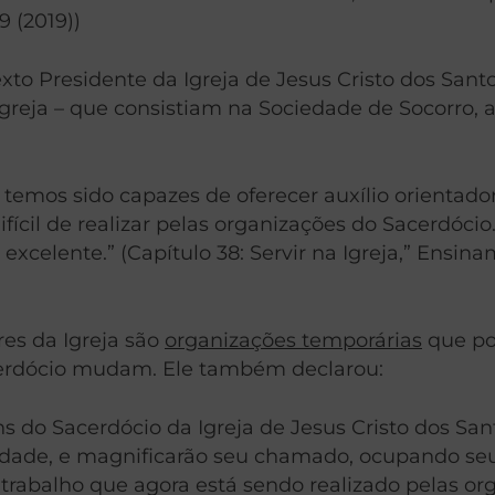
9 (2019))
to Presidente da Igreja de Jesus Cristo dos Santo
greja – que consistiam na Sociedade de Socorro, a
s temos sido capazes de oferecer auxílio orientad
difícil de realizar pelas organizações do Sacerdóc
elente.” (Capítulo 38: Servir na Igreja,” Ensinam
res da Igreja são
organizações temporárias
que po
acerdócio mudam. Ele também declarou:
ns do Sacerdócio da Igreja de Jesus Cristo dos San
lidade, e magnificarão seu chamado, ocupando seu 
trabalho que agora está sendo realizado pelas orga