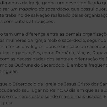
ocedimentos da Igreja ganha um novo significado 
a ser um trabalho do sacerdócio
, que possui quó
e trabalho de salvação realizado pelas organizaç
s com outras atribuições .
tem uma diferença entre as demais organizações 
as mulheres da Igreja “sob o sacerdócio, segundo
iam a ter os privilégios, dons e bênçãos do sacerdó
utras organizações, como Primária, Moças, Rapaz
 com as necessidades dos santos e orientação de 
 como os Quóruns do Sacerdócio. E embora frequen
singular.
 o Sacerdócio da Igreja de Jesus Cristo dos San
ocupando seu lugar no Reino.
O dia em que as au
ns e mulheres estão sendo mais e mais usados
. 
Igreja.