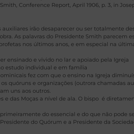
mith, Conference Report, April 1906, p. 3, in Jose
auxiliares irão desaparecer ou ser totalmente des
a obra. As palavras do Presidente Smith parecem
ofetas nos últimos anos, e em especial na últim
r ensinado e vivido no lar e apoiado pela Igreja
 estudo individual e em família
dominicais fez com que o ensino na Igreja diminu
 quóruns e organizações (outrora chamadas auxil
tam uns aos outros.
e das Moças a nível de ala. O bispo é diretamen
 primeiramente do essencial e do que não pode se
 Presidente do Quórum e a Presidente da Sociedad