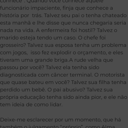
conhece”. Quando você conhece aquele
funcionário impaciente, finja que conhece a
história por trás. Talvez seu pai o tenha chateado
esta manhã e lhe disse que nunca chegaria seria
nada na vida. A enfermeira foi hostil? Talvez o
marido esteja tendo um caso. O chefe foi
grosseiro? Talvez sua esposa tenha um problema
com jogos, isso fez explodir o orçamento, e eles
tiveram uma grande briga.A rude velha que
passou por você? Talvez ela tenha sido
diagnosticada com câncer terminal. O motorista
que quase bateu em você? Talvez sua filha tenha
perdido um bebê. O pai abusivo? Talvez sua
própria educação tenha sido ainda pior, e ele não
tem ideia de como lidar.
Deixe-me esclarecer por um momento, que há
também o julgamento “próprio”, como Alma