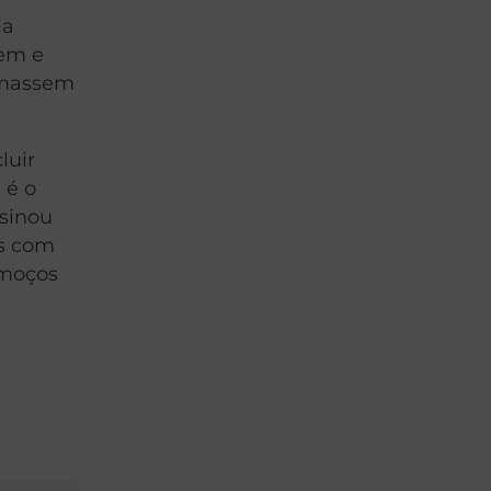
la
sem e
omassem
luir
 é o
nsinou
es com
lmoços