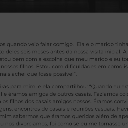
os quando veio falar comigo. Ela e o marido tin
deles seis meses antes da nossa visita inicial. 
: Estou bem com a escolha que meu marido e eu 
a nossos filhos. Estou com dificuldades em como i
is achei que fosse possível”.
ras para mim, e ela compartilhou: “Quando eu er
 e éramos amigos de outros casais. Fazíamos coi
 os filhos dos casais amigos nossos. Éramos conv
gens, encontros de casais e reuniões casuais. Ha
a mim sabermos que éramos queridos além de ap
u nos divorciamos, foi como se eu me tornasse 