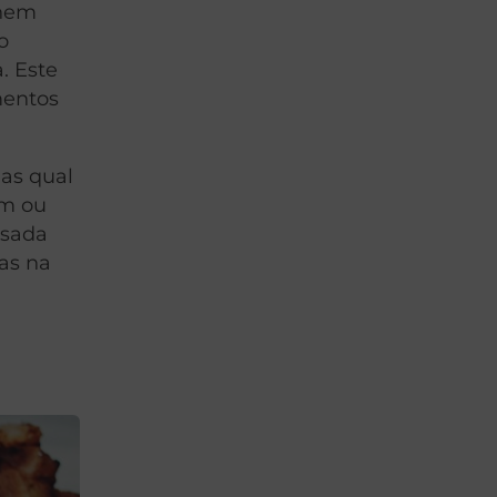
 nem
o
. Este
mentos
mas qual
um ou
asada
mas na