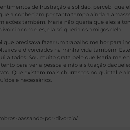
ntimentos de frustração e solidão, percebi que e
 que a conheciam por tanto tempo ainda a amas
em ações também. Maria não queria que eles a t
vórcio com eles, ela só queria os amigos dela.
 que precisava fazer um trabalho melhor para inc
lteiros e divorciados na minha vida também. Este
clui a todos. Sou muito grata pelo que Maria me e
atento para ver a pessoa e não a situação daquel
tato. Que existam mais churrascos no quintal e a
uídos e necessários.
mbros-passando-por-divorcio/