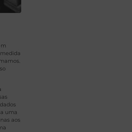
ham
À medida
tomamos.
sso
a
sas
idados
via uma
enas aos
uma