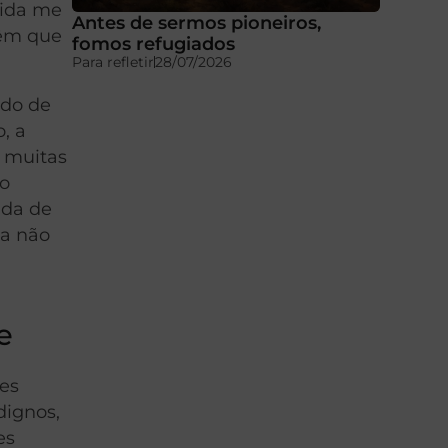
rida me
Antes de sermos pioneiros,
têm que
fomos refugiados
Para refletir
28/07/2026
ndo de
, a
e muitas
io
ida de
da não
e
zes
dignos,
es