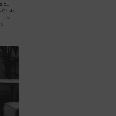
s ou
Cristo,
no do
es