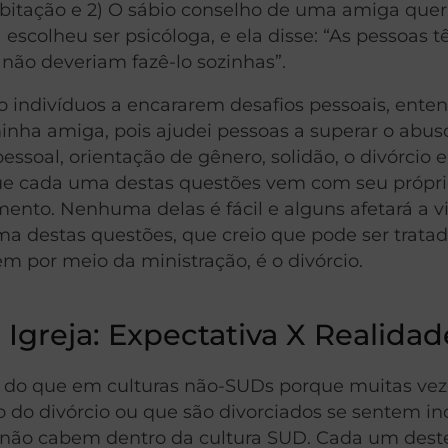
bitação e 2) O sábio conselho de uma amiga que
 escolheu ser psicóloga, e ela disse: “As pessoas 
e não deveriam fazê-lo sozinhas”.
o indivíduos a encararem desafios pessoais, ente
nha amiga, pois ajudei pessoas a superar o abuso
pessoal, orientação de gênero, solidão, o divórcio 
que cada uma destas questões vem com seu própr
mento. Nenhuma delas é fácil e alguns afetará a v
 destas questões, que creio que pode ser trata
m por meio da ministração, é o divórcio.
 Igreja: Expectativa X Realidad
o do que em culturas não-SUDs porque muitas ve
 do divórcio ou que são divorciados se sentem in
á não cabem dentro da cultura SUD. Cada um dest