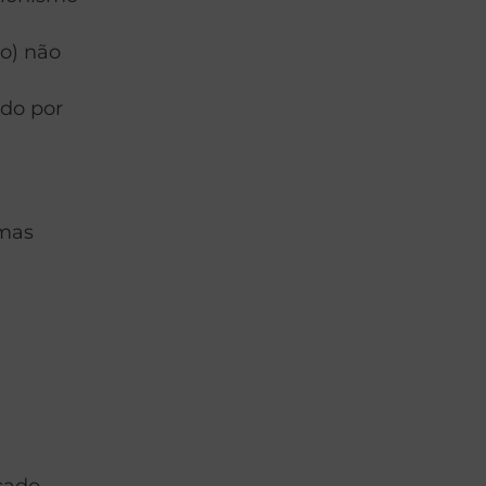
o) não
ado por
 mas
cado