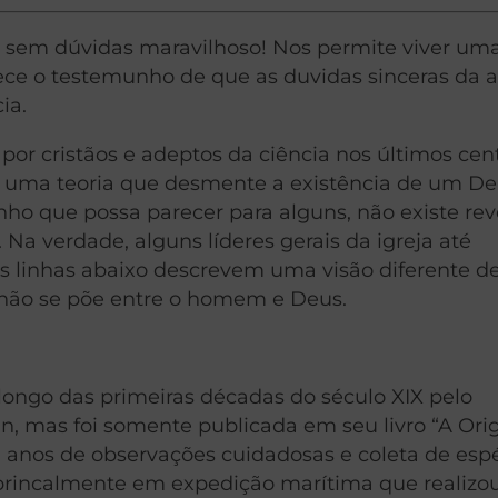
é sem dúvidas maravilhoso! Nos permite viver uma
alece o testemunho de que as duvidas sinceras da 
ia.
or cristãos e adeptos da ciência nos últimos cen
ão uma teoria que desmente a existência de um D
anho que possa parecer para alguns, não existe re
Na verdade, alguns líderes gerais da igreja até
 linhas abaixo descrevem uma visão diferente d
 não se põe entre o homem e Deus.
o longo das primeiras décadas do século XIX pelo
in, mas foi somente publicada em seu livro “A Or
m anos de observações cuidadosas e coleta de es
e, princalmente em expedição marítima que realizo