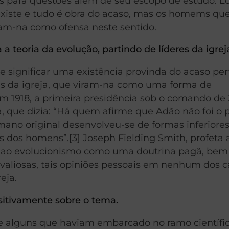
s para questões além de seu escopo de estudo. L
existe e tudo é obra do acaso, mas os homems qu
am-na como ofensa neste sentido.
 teoria da evolução, partindo de líderes da igrej
se significar uma existência provinda do acaso pe
s da igreja, que viram-na como uma forma de
 1918, a primeira presidência sob o comando de
, que dizia: “Há quem afirme que Adão não foi o 
mano original desenvolveu-se de formas inferiores
nas dos homens”.[3] Joseph Fielding Smith, profeta
es ao evolucionismo como uma doutrina pagã, be
 valiosas, tais opiniões pessoais em nenhum dos c
eja.
sitivamente sobre o tema.
te alguns que haviam embarcado no ramo científ