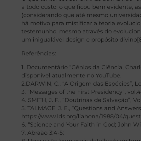
a todo custo, o que ficou bem evidente, a
(considerando que até mesmo universidad
há motivo para mistificar a teoria evoluc
testemunho, mesmo através do evolucionis
um inigualável design e propósito divino[8
Referências:
1. Documentário “Gênios da Ciência, Charl
disponível atualmente no YouTube.
2.DARWIN, C., “A Origem das Espécies”, Lo
3. “Messages of the First Presidency”, vol.4,
4. SMITH, J. F., “Doutrinas de Salvação”, Vol
5. TALMAGE, J. E., “Questions and Answers,
https://www.lds.org/liahona/1988/04/que
6. “Science and Your Faith in God; John Wi
7. Abraão 3:4-5;
8. Uma visão bem mais detalhada do tema