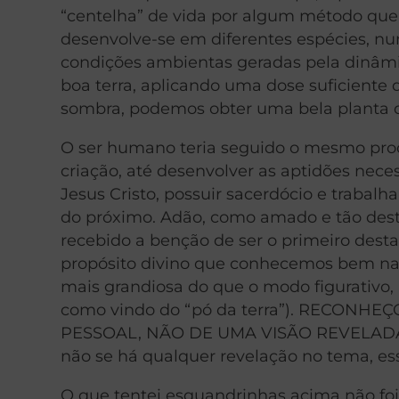
“centelha” de vida por algum método que 
desenvolve-se em diferentes espécies, n
condições ambientas geradas pela dinâmic
boa terra, aplicando uma dose suficiente
sombra, podemos obter uma bela planta d
O ser humano teria seguido o mesmo pro
criação, até desenvolver as aptidões neces
Jesus Cristo, possuir sacerdócio e trabal
do próximo. Adão, como amado e tão desta
recebido a benção de ser o primeiro desta 
propósito divino que conhecemos bem nas
mais grandiosa do que o modo figurativ
como vindo do “pó da terra”). RECON
PESSOAL, NÃO DE UMA VISÃO REVELADA 
não se há qualquer revelação no tema, ess
O que tentei esquandrinhas acima não foi 