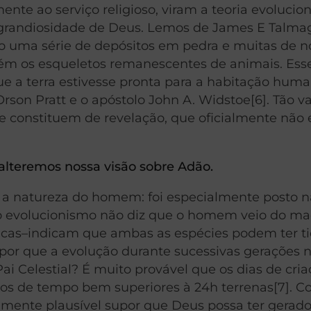
nte ao serviço religioso, viram a teoria evolucion
 grandiosidade de Deus. Lemos de James E Talma
Todo uma série de depósitos em pedra e muitas de n
tém os esqueletos remanescentes de animais. Ess
e a terra estivesse pronta para a habitação huma
son Pratt e o apóstolo John A. Widstoe[6]. Tão va
se constituem de revelação, que oficialmente não 
 alteremos nossa visão sobre Adão.
a a natureza do homem: foi especialmente posto n
 o evolucionismo não diz que o homem veio do ma
ticas–indicam que ambas as espécies podem ter t
or que a evolução durante sucessivas gerações 
ai Celestial? É muito provável que os dias de cri
dos de tempo bem superiores à 24h terrenas[7]. 
amente plausível supor que Deus possa ter gerad