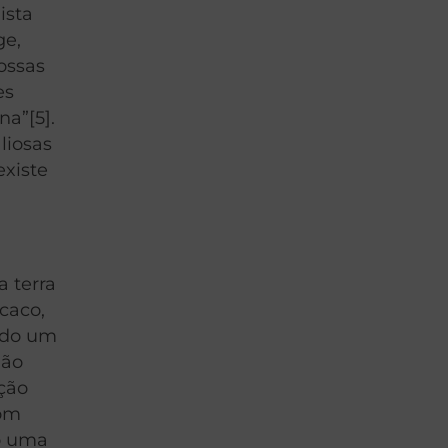
ista
ge,
ossas
es
na”[5].
liosas
existe
a terra
caco,
ido um
não
ação
Com
o uma