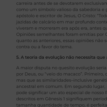
carreira antes de se devotarem exclusivame
como um símbolo valioso da sabedoria e
apóstolo e escritor de Jesus, O Cristo: “
jazidas de calcário em mar profundo con
viveram e morreram era após era, antes qu
Opiniões semelhantes foram emitias por Or
quanto as anteriores, essas opiniões não 
contra ou a favor do tema.
5. A teoria da evolução não necessita que
A maior disputa no quesito evolução seri
por Deus, ou “veio do macaco”. Primeiro,
mas que as similaridades–inclusive gené
ancestral em comum. Em segundo lugar, p
pode significar um ato especial de nosso P
descritos em Gênesis 1 signifiquem perío
tamanha quantidade de tempo, é perfeit