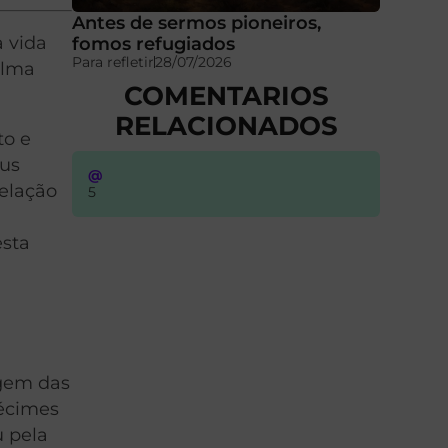
Antes de sermos pioneiros,
 vida
fomos refugiados
Para refletir
28/07/2026
alma
COMENTARIOS
RELACIONADOS
to e
eus
@
velação
5
esta
igem das
pécimes
u pela