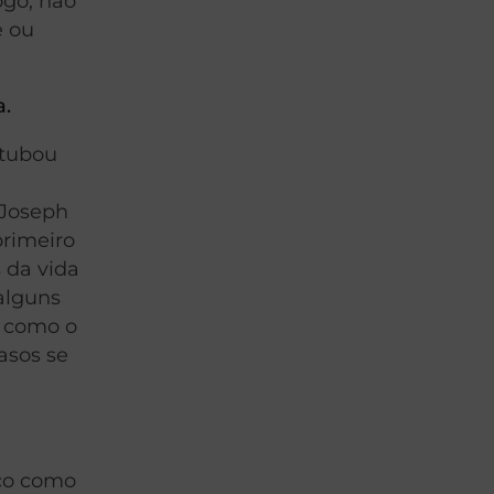
ogo, não
e ou
a.
rtubou
 Joseph
primeiro
 da vida
 alguns
m como o
asos se
ico como