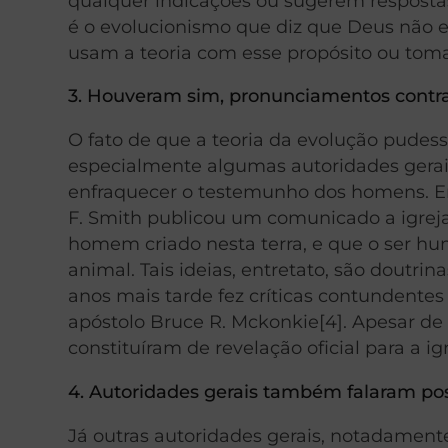
qualquer indicações ou sugerem resposta
é o evolucionismo que diz que Deus não 
usam a teoria com esse propósito ou tom
3. Houveram sim, pronunciamentos contra a
O fato de que a teoria da evolução pudes
especialmente algumas autoridades gerai
enfraquecer o testemunho dos homens. Em
F. Smith publicou um comunicado a igreja
homem criado nesta terra, e que o ser hu
animal. Tais ideias, entretato, são doutri
anos mais tarde fez críticas contundent
apóstolo Bruce R. Mckonkie[4]. Apesar de
constituíram de revelação oficial para a igr
4. Autoridades gerais também falaram po
Já outras autoridades gerais, notadamen