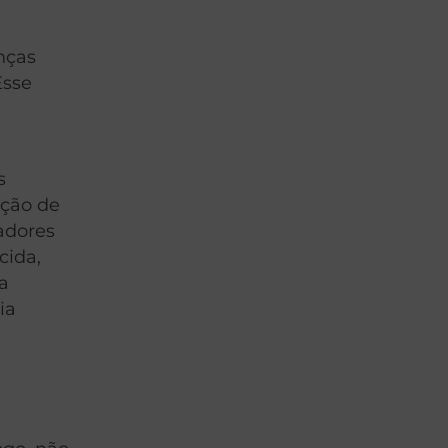
nças
Esse
s
ação de
adores
cida,
a
ia
m