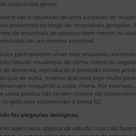
ois postulados gerais:
errestre são o resultado de uma sucessão de muda
seus ancentrais ao longo de incontáveis gerações. 
dentes de ancestrais de pescoço bem menor, ou dos
, provindos de um mesmo ancestral.
écies permanecem vivas hoje enquanto ancestrai
eção natural: mudanças de clima, relevo ou veget
 de alimento, reprodução e proteção contra pred
o que de outra, mesmo que essa seja muito pare
brevivam enquanto a outra, morra. Por exemplo, 
de ursos pardos não teriam chance de sobrevivênc
no gelo para surpreender a presa [2].
 não faz alegações teológicas.
 como agem seus objetos de estudo, mas não faze