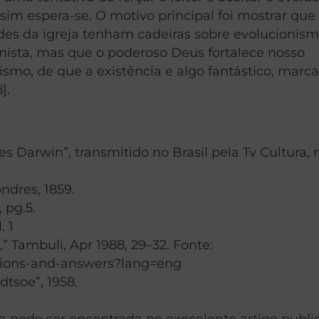
ssim espera-se. O motivo principal foi mostrar que
es da igreja tenham cadeiras sobre evolucionism
ionista, mas que o poderoso Deus fortalece nosso
mo, de que a existência e algo fantástico, marc
].
es Darwin”, transmitido no Brasil pela Tv Cultura,
ndres, 1859.
 pg.5.
. 1
” Tambuli, Apr 1988, 29–32. Fonte:
stions-and-answers?lang=eng
dtsoe”, 1958.
 pode ser encontrada no execelente artigo publi