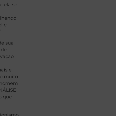
e ela se
olhendo
l e
”.
de sua
 de
lvação
uais e
ão muito
 o homem
NÁLISE
o que
cionismo