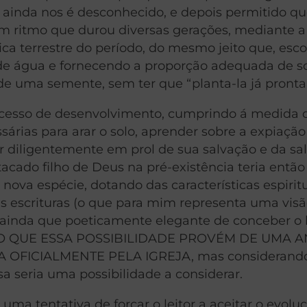
ainda nos é desconhecido, e depois permitido qu
um ritmo que durou diversas gerações, mediante a
a terrestre do período, do mesmo jeito que, esc
 de água e fornecendo a proporção adequada de so
e uma semente, sem ter que “planta-la já pronta
cesso de desenvolvimento, cumprindo á medida 
sárias para arar o solo, aprender sobre a expiação
har diligentemente em prol de sua salvação e da sa
cado filho de Deus na pré-existência teria então
nova espécie, dotando das características espirit
 escrituras (o que para mim representa uma vis
o, ainda que poeticamente elegante de conceber
HEÇO QUE ESSA POSSIBILIDADE PROVÉM DE UMA A
OFICIALMENTE PELA IGREJA, mas considerand
a seria uma possibilidade a considerar.
uma tentativa de forçar o leitor a aceitar o evolu