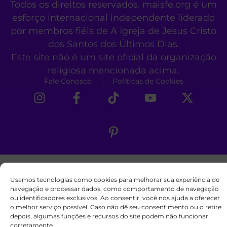
Todos os direitos reservados. maisfe.org é um
esforço internacional independente liderado
por membros fiéis de A Igreja de Jesus Cristo
dos Santos dos Últimos Dias.
Este site não é um site oficial da organização
religiosa mencionada acima.
Fale Conosco
Políticas de Cookies
Usamos tecnologias como cookies para melhorar sua experiência de
navegação e processar dados, como comportamento de navegação
ou identificadores exclusivos. Ao consentir, você nos ajuda a oferecer
o melhor serviço possível. Caso não dê seu consentimento ou o retire
depois, algumas funções e recursos do site podem não funcionar
corretamente.