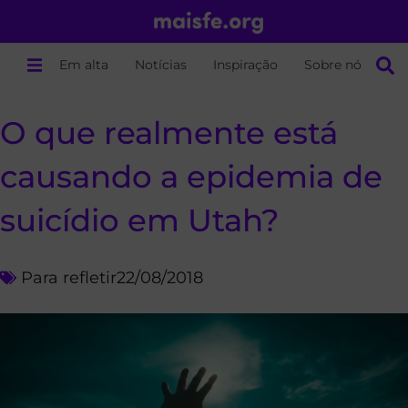
Em alta
Notícias
Inspiração
Sobre nós
O que realmente está
causando a epidemia de
suicídio em Utah?
Para refletir
22/08/2018