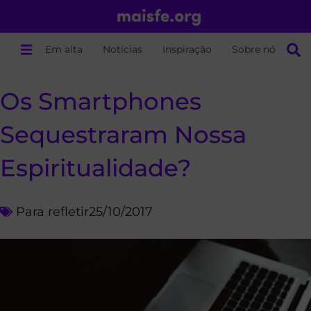
Em alta
Notícias
Inspiração
Sobre nós
Os Smartphones
Sequestraram Nossa
Espiritualidade?
Para refletir
25/10/2017