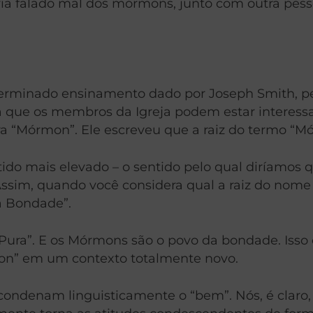
via falado mal dos mórmons, junto com outra pes
erminado ensinamento dado por Joseph Smith, pen
a que os membros da Igreja podem estar interess
vra “Mórmon”. Ele escreveu que a raiz do termo “M
do mais elevado – o sentido pelo qual diríamos q
ssim, quando você considera qual a raiz do nome
a Bondade”.
e Pura”. E os Mórmons são o povo da bondade.
Isso
mon” em um contexto totalmente novo.
ndenam linguisticamente o “bem”. Nós, é claro,