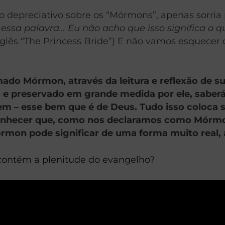
o depreciativo sobre os “Mórmons”, apenas sorria 
essa palavra… Eu não acho que isso significa o qu
nglês “The Princess Bride”)
E não vamos esquecer o
 Mórmon, através da leitura e reflexão de sua
ido e preservado em grande medida por ele, sab
em – esse bem que é de Deus. Tudo isso coloca 
econhecer que, como nos declaramos como Mórm
mon pode significar de uma forma muito real,
contém a plenitude do evangelho?