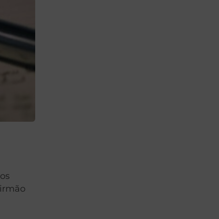
dos
 irmão