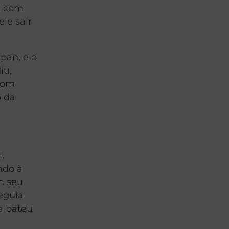
a com
le sair
pan, e o
iu,
 com
o da
,
ndo à
m seu
eguia
a bateu