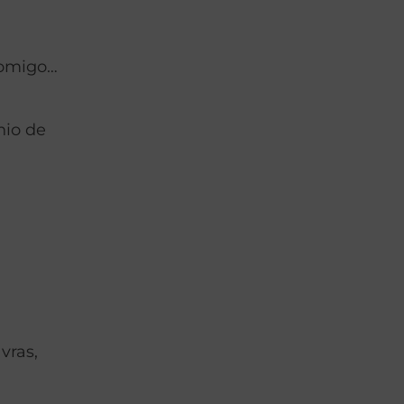
comigo…
nio de
vras,