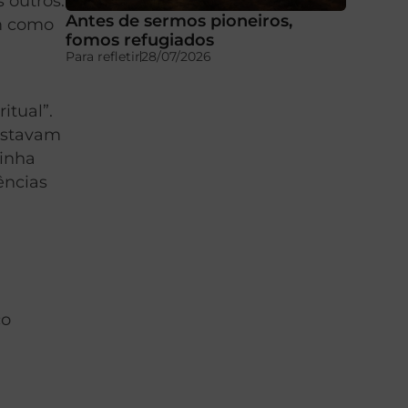
 outros.
Antes de sermos pioneiros,
am como
fomos refugiados
Para refletir
28/07/2026
itual”.
estavam
tinha
ências
co