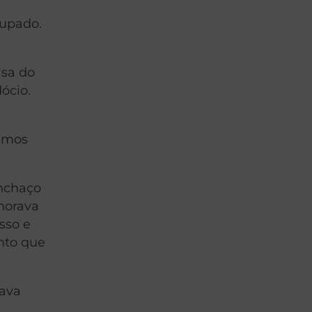
cupado.
asa do
ócio.
tamos
inchaço
horava
sso e
nto que
tava