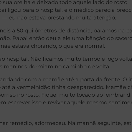
 sua orelha e deixado todo aquele lado do rosto
i ligou para o hospital, e o médico parecia preo
 — eu não estava prestando muita atenção.
nois a 50 quilômetros de distância, paramos na c
mão. Papai então deu a ele uma bênção do sacerd
ãe estava chorando, o que era normal.
 hospital. Não ficamos muito tempo e logo vol
os meninos dormiam no caminho de volta.
 andando com a mamãe até a porta da frente. O 
— até a vermelhidão tinha desaparecido. Mamãe c
riso no rosto. Fiquei muito tocado ao lembrar di
bom escrever isso e reviver aquele mesmo sentime
omar remédio, adormeceu. Na manhã seguinte, es