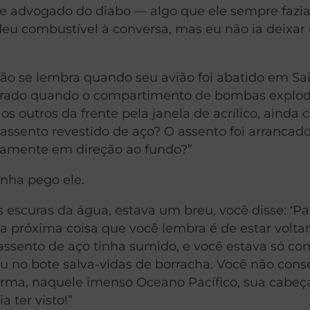
 de advogado do diabo — algo que ele sempre fazi
eu combustível à conversa, mas eu não ia deixar e
não se lembra quando seu avião foi abatido em Sai
rrado quando o compartimento de bombas explod
s outros da frente pela janela de acrílico, ainda
assento revestido de aço? O assento foi arrancad
damente em direção ao fundo?”
inha pego ele.
escuras da água, estava um breu, você disse: ‘Pai
 a próxima coisa que você lembra é de estar volta
 assento de aço tinha sumido, e você estava só co
eu no bote salva-vidas de borracha. Você não cons
rma, naquele imenso Oceano Pacífico, sua cabeç
 ter visto!”