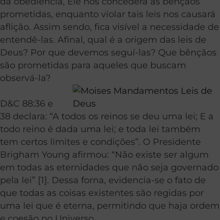
da obediência, Ele nos concederá as bênçãos
prometidas, enquanto violar tais leis nos causará
aflição. Assim sendo, fica visível a necessidade de
entendê-las. Afinal, qual é a origem das leis de
Deus? Por que devemos seguí-las? Que bênçãos
são prometidas para aqueles que buscam
observá-la?
D&C 88:36 e
38 declara: “A todos os reinos se deu uma lei; E a
todo reino é dada uma lei; e toda lei também
tem certos limites e condições”. O Presidente
Brigham Young afirmou: “Não existe ser algum
em todas as eternidades que não seja governado
pela lei” [1]. Dessa forna, evidencia-se o fato de
que todas as coisas existentes são regidas por
uma lei que é eterna, permitindo que haja ordem
e coesão no Universo.