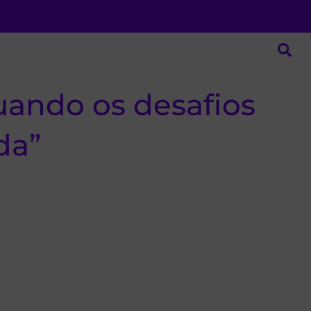
uando os desafios
da”