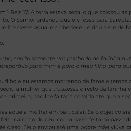
 1 Reis 17. A terra estava seca, o que colocou as 
nto. O Senhor ordenou que ele fosse para Sarepta,
que lhe desse água, ela obedeceu e deu a ele de 
o:
tenho, senão somente um punhado de farinha nu
u prepará-lo para mim e para o meu filho, para que
Meu filho e eu estamos morrendo de fome e temos
ediu a mulher que trouxesse o resto da farinha e
sse primeiro, não lhe faltaria comida até que a se
s aquela mulher em particular. Se o objetivo era 
r feito cair pão do céu, como havia feito no passa
vés disso, Ele o enviou até uma pobre mãe viúva