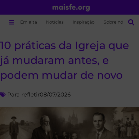
Em alta
Notícias
Inspiração
Sobre nós
10 práticas da Igreja que
já mudaram antes, e
podem mudar de novo
Para refletir
08/07/2026