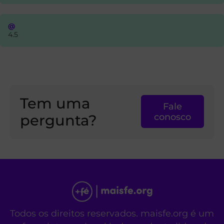
@
4.5
Tem uma
Fale
pergunta?
conosco
Todos os direitos reservados. maisfe.org é um