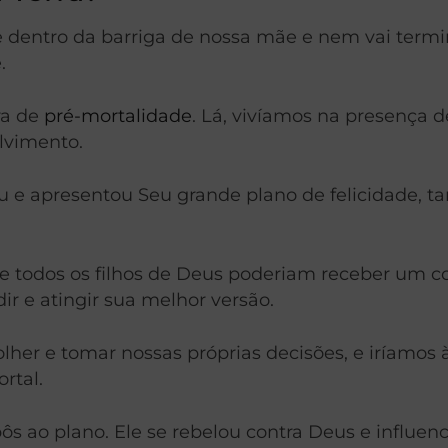
dentro da barriga de nossa mãe e nem vai termi
.
ra de
pré-mortalidade
. Lá, vivíamos na presença 
lvimento.
ou e apresentou Seu grande plano de felicidade,
e todos os filhos de Deus poderiam receber um cor
ir e atingir sua melhor versão.
colher e tomar nossas próprias decisões, e iríamo
rtal.
opôs ao plano. Ele se rebelou contra Deus e influe