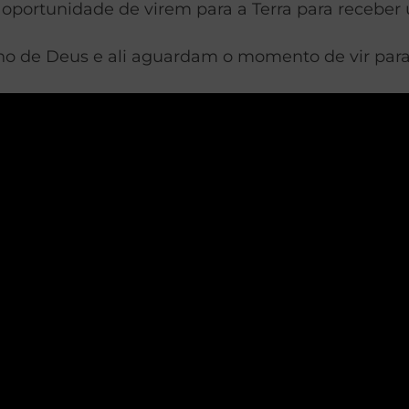
oportunidade de virem para a Terra para receber 
o de Deus e ali aguardam o momento de vir para 