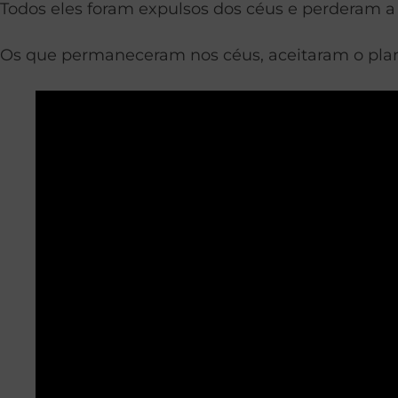
Todos eles foram expulsos dos céus e perderam a 
Os que permaneceram nos céus, aceitaram o plan