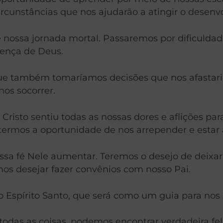
cunstâncias que nos ajudarão a atingir o desenv
nossa jornada mortal. Passaremos por dificuldade
sença de Deus.
 que também tomaríamos decisões que nos afastari
os socorrer.
us Cristo sentiu todas as nossas dores e aflições p
ermos a oportunidade de nos arrepender e estar 
sa fé Nele aumentar. Teremos o desejo de deixar 
s desejar fazer convênios com nosso Pai.
Espírito Santo, que será como um guia para nos a
das as coisas, podemos encontrar verdadeira fel