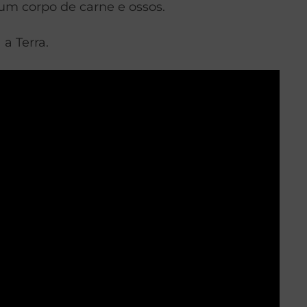
um corpo de carne e ossos.
a Terra.