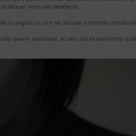
o qualquer bom pai desejaria.
tê-lo seguro ou em se recusar a manter certos re
 pode querer expressar ao seu pai exatamente q