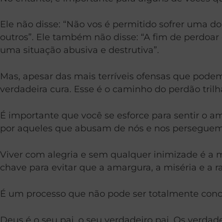
Ele não disse: “Não vos é permitido sofrer uma do
outros”. Ele também não disse: “A fim de perdoa
uma situação abusiva e destrutiva”.
Mas, apesar das mais terríveis ofensas que pode
verdadeira cura. Esse é o caminho do perdão tril
É importante que você se esforce para sentir o a
por aqueles que abusam de nós e nos perseguem 
Viver com alegria e sem qualquer inimizade é a 
chave para evitar que a amargura, a miséria e a
É um processo que não pode ser totalmente concl
Deus é o seu pai, o seu verdadeiro pai. Os verda