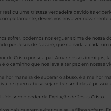
r real ou uma tristeza verdadeira devido às exper
r completamente, deveis vos envolver novamente 
mos sofrer, podemos nos erguer acima de nossa d
hado por Jesus de Nazaré, que convida a cada um 
mor de Cristo por seu pai. Amar nossos inimigos, 
é o caminho que nos leva a ter paz em nossas vi
melhor maneira de superar o abuso, é a melhor m
 raiva de quem abusa sejam transmitidas à pessoa
uído sem o poder da Expiação de Jesus Cristo.
deiros pais querem evitar que seus filhos sofram.