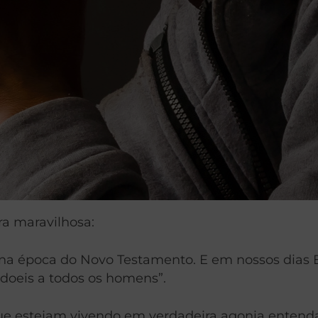
a maravilhosa:
o na época do Novo Testamento. E em nossos dias E
rdoeis a todos os homens”.
ue estejam vivendo em verdadeira agonia entenda