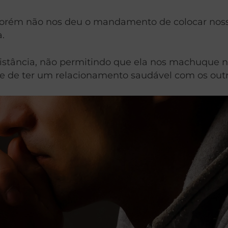
orém não nos deu o mandamento de colocar nossa
.
distância, não permitindo que ela nos machuque 
rte de ter um relacionamento saudável com os outr