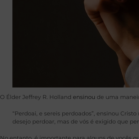
O Élder Jeffrey R. Holland
ensinou
de uma maneir
“Perdoai, e sereis perdoados”, ensinou Crist
desejo perdoar, mas de vós é exigido que pe
No entanto, é importante para alguns de vocês q