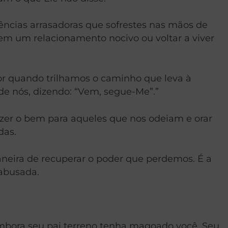
iências arrasadoras que sofrestes nas mãos de
em um relacionamento nocivo ou voltar a viver
or quando trilhamos o caminho que leva à
de nós, dizendo: “Vem, segue-Me”.”
fazer o bem para aqueles que nos odeiam e orar
das.
aneira de recuperar o poder que perdemos. É a
 abusada.
 Embora seu pai terreno tenha magoado você, Seu