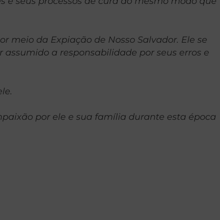
ades e seus processos de cura do mesmo modo que
or meio da Expiação de Nosso Salvador. Ele se
r assumido a responsabilidade por seus erros e
le.
aixão por ele e sua família durante esta época