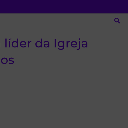
íder da Igreja
ios