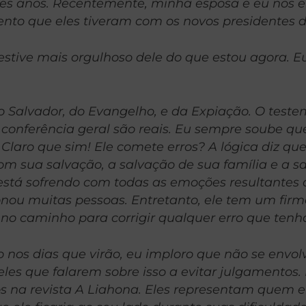
ses anos. Recentemente, minha esposa e eu nos
to que eles tiveram com os novos presidentes d
stive mais orgulhoso dele do que estou agora. Eu
Salvador, do Evangelho, e da Expiação. O teste
 conferência geral são reais. Eu sempre soube q
laro que sim! Ele comete erros? A lógica diz que 
 sua salvação, a salvação de sua família e a sa
 está sofrendo com todas as emoções resultantes 
nou muitas pessoas. Entretanto, ele tem um firm
ar no caminho para corrigir qualquer erro que ten
o nos dias que virão, eu imploro que não se envo
eles que falarem sobre isso a evitar julgamentos.
os na revista A Liahona. Eles representam quem e