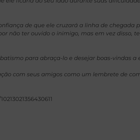
e ele ficaria ao seu lado durante suas dificuld
onfiança de que ele cruzará a linha de chegada p
 não ter ouvido o inimigo, mas em vez disso, te
batismo para abraça-lo e desejar boas-vindas a e
icação com seus amigos como um lembrete de comp
/10213021356430611