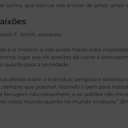
i acima, que isso vai nos encher de amor, amor v
paixões
seph F. Smith, escreveu:
le a si mesmo: e não existe tirano mais impiedo
mos lugar aos vis apetites da carne e procurarmos
duo quanto para a sociedade.
feitos sobre o indivíduo; perigoso e doloroso a
bre; sempre que possível, fazendo o bem para noss
e a ferrugem não consomem, e os ladrões não mi
tanto neste mundo quanto no mundo vindouro.” (
En