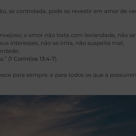
ão, se controlada, pode se revestir em amor de ve
invejoso; o amor não trata com leviandade, não s
s interesses, não se irrita, não suspeita mal;
erdade;
.” (
1 Coríntios 13:4-7
)
ece para sempre; e para todos os que a possuírem