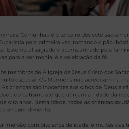
 Primeira Comunhão é o terceiro dos sete sacramen
ucaristia pela primeira vez, tomando o pão (hósti
to. Este ritual sagrado é acompanhado pela famí
vas para a cerimonia, é a celebração da fé.
os membros de A Igreja de Jesus Cristo dos Santo
uito especial. Os Mórmons não acreditam na manc
. As crianças são inocentes aos olhos de Deus e sã
dade do batismo até que atinjam a “idade da res
e oito anos. Nesta idade, todas as crianças saudá
 de arrependimento.
por imersão com oito anos de idade, e muitas da