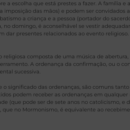
re a escolha que está prestes a fazer. A família e
la imposição das mãos) e podem ser convidados a
ismo a criança e a pessoa (portador do sacerdóc
ja, no domingo, é aconselhável se vestir adequ
em dar presentes relacionados ao evento religios
o religiosa composta de uma música de abertura, 
rramento. A ordenança da confirmação, ou o confe
ntal sucessiva.
 e o significado das ordenanças, são comuns tan
ertidos podem receber as ordenanças em qualqu
e (que pode ser de sete anos no catolicismo, e 
 que no Mormonismo, é equivalente ao recebiment