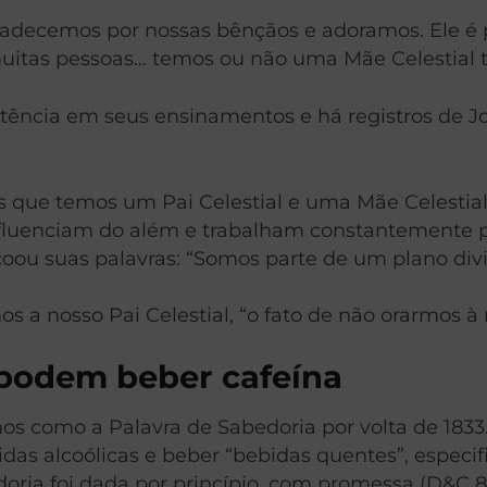
adecemos por nossas bênçãos e adoramos. Ele é p
 muitas pessoas… temos ou não uma Mãe Celestia
existência em seus ensinamentos e há registros d
 que temos um Pai Celestial e uma Mãe Celestia
influenciam do além e trabalham constantemente 
oou suas palavras: “Somos parte de um plano divi
 a nosso Pai Celestial, “o fato de não orarmos à 
 podem beber cafeína
 como a Palavra de Sabedoria por volta de 1833.
das alcoólicas e beber “bebidas quentes”, especif
doria foi dada por princípio, com promessa (D&C 8