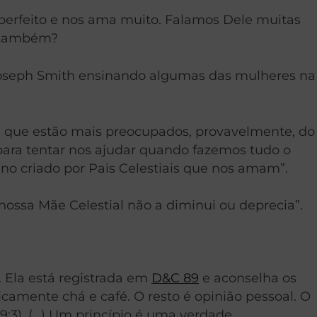
erfeito e nos ama muito. Falamos Dele muitas
l também?
e Joseph Smith ensinando algumas das mulheres na
l que estão mais preocupados, provavelmente, do
para tentar nos ajudar quando fazemos tudo o
no criado por Pais Celestiais que nos amam”.
nossa Mãe Celestial não a diminui ou deprecia”.
 Ela está registrada em
D&C 89
e aconselha os
icamente chá e café. O resto é opinião pessoal. O
9:3). (…) Um princípio é uma verdade