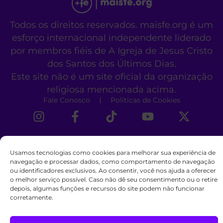
Todos os direitos reservados. maisfe.org é um
esforço internacional independente liderado
por membros fiéis de A Igreja de Jesus Cristo
dos Santos dos Últimos Dias.
Este site não é um site oficial da organização
religiosa mencionada acima.
Fale Conosco
Políticas de Cookies
Usamos tecnologias como cookies para melhorar sua experiência de
navegação e processar dados, como comportamento de navegação
ou identificadores exclusivos. Ao consentir, você nos ajuda a oferecer
o melhor serviço possível. Caso não dê seu consentimento ou o retire
depois, algumas funções e recursos do site podem não funcionar
corretamente.