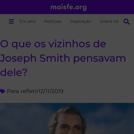
Em alta
Notícias
Inspiração
Sobre nós
O que os vizinhos de
Joseph Smith pensavam
dele?
Para refletir
12/11/2019