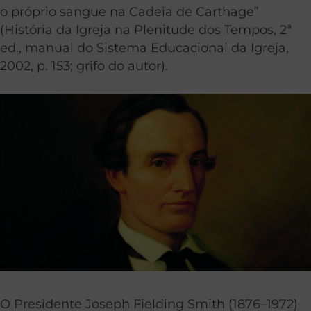
o próprio sangue na Cadeia de Carthage”
(História da Igreja na Plenitude dos Tempos, 2ª
ed., manual do Sistema Educacional da Igreja,
2002, p. 153; grifo do autor).
O Presidente Joseph Fielding Smith (1876–1972)