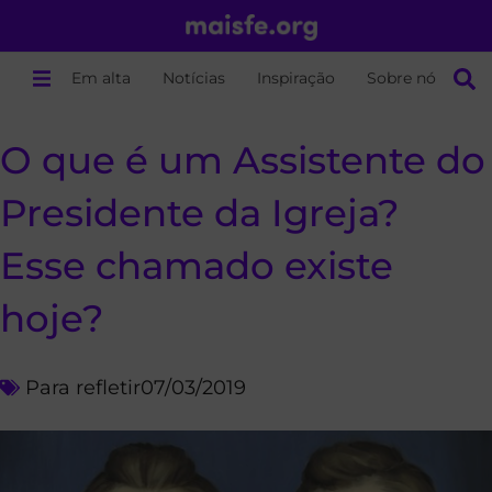
Em alta
Notícias
Inspiração
Sobre nós
O que é um Assistente do
Presidente da Igreja?
Esse chamado existe
hoje?
Para refletir
07/03/2019