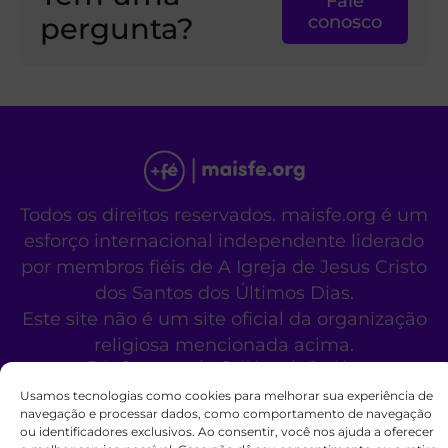
Fale
pergunta?
conosco
Todos os direitos reservados. maisfe.org é um
esforço internacional independente liderado
por membros fiéis de A Igreja de Jesus Cristo
dos Santos dos Últimos Dias.
Este site não é um site oficial da organização
religiosa mencionada acima.
Fale Conosco
Políticas de Cookies
Usamos tecnologias como cookies para melhorar sua experiência de
navegação e processar dados, como comportamento de navegação
ou identificadores exclusivos. Ao consentir, você nos ajuda a oferecer