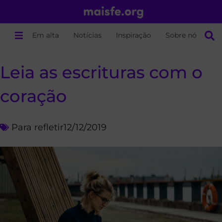
Em alta
Notícias
Inspiração
Sobre nós
Leia as escrituras com o
coração
Para refletir
12/12/2019