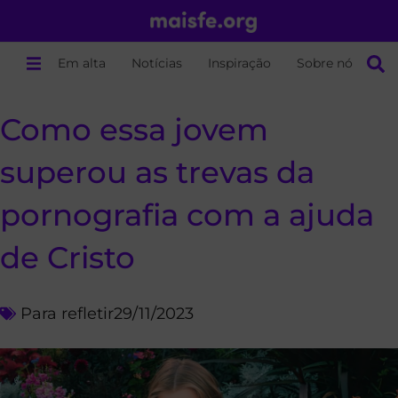
Em alta
Notícias
Inspiração
Sobre nós
Como essa jovem
superou as trevas da
pornografia com a ajuda
de Cristo
Para refletir
29/11/2023