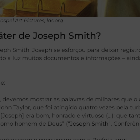
pel Art Pictures, lds.org
áter de Joseph Smith?
eph Smith. Joseph se esforçou para deixar regist
ido a luz muitos documentos e informações – aind
e:
ph, devemos mostrar as palavras de milhares que
John Taylor, que foi atingido quatro vezes pela tur
Joseph] era bom, honrado e virtuoso (…); que tan
u como homem de Deus” (“
Joseph Smith
“, Conferên
conheceram e conviveram com o Profeta
aqui.