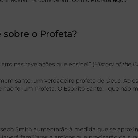
 sobre o Profeta?
erro nas revelações que ensinei” (
History of the 
mem santo, um verdadeiro profeta de Deus. Ao estu
 não foi um Profeta. O Espírito Santo – que não 
Joseph Smith aumentarão à medida que se aproxi
Haverá familiares e amigos que precisarão da sua