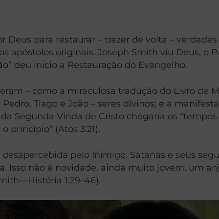
 Deus para restaurar – trazer de volta – verdade
os apóstolos originais. Joseph Smith viu Deus, o P
ão
” deu inicio a Restauração do Evangelho.
ederam – como a miraculosa tradução do Livro de 
 Pedro, Tiago e João – seres divinos; e a manifest
 da Segunda Vinda de Cristo chegaria os “tempos 
 princípio” (Atos 3:21).
a desapercebida pelo Inimigo. Satanás e seus seg
eta. Isso não é novidade, ainda muito jovem, um a
mith—História 1:29–46).