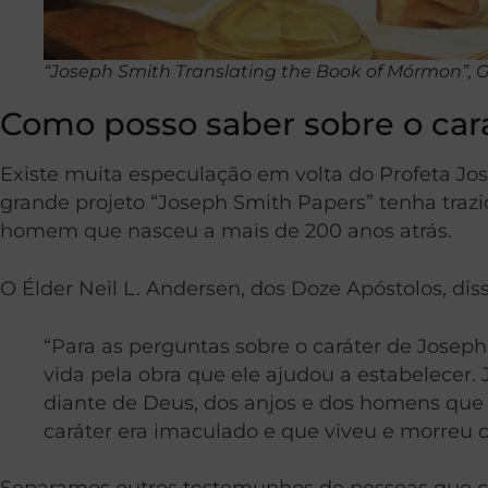
“Joseph Smith Translating the Book of Mórmon”, Gos
Como posso saber sobre o car
Existe muita especulação em volta do Profeta Jos
grande projeto “Joseph Smith Papers” tenha traz
homem que nasceu a mais de 200 anos atrás.
O Élder Neil L. Andersen, dos Doze Apóstolos, diss
“Para as perguntas sobre o caráter de Jose
vida pela obra que ele ajudou a estabelecer. 
diante de Deus, dos anjos e dos homens que [
caráter era imaculado e que viveu e morre
Separamos outros testemunhos de pessoas que 