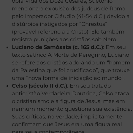
obra Vida dos Doze Césares, Suetônio
menciona a expulsão dos judeus de Roma
pelo Imperador Cláudio (41-54 d.C.) devido a
distúrbios instigados por “Chrestus”
(provável referência a Cristo). Ele também
registra punições aos cristãos sob Nero.
Luciano de Samósata (c. 165 d.C.)
: Em seu
texto satírico A Morte de Peregrino, Luciano
se refere aos cristãos adorando um “homem
da Palestina que foi crucificado”, que trouxe
uma “nova forma de iniciação ao mundo”.
Celso (século II d.C.)
: Em seu tratado
anticristão Verdadeira Doutrina, Celso ataca
o cristianismo e a figura de Jesus, mas em
nenhum momento questiona sua existência.
Suas críticas, na verdade, implicitamente
confirmam que Jesus era uma figura real
para seus contemporâneos.