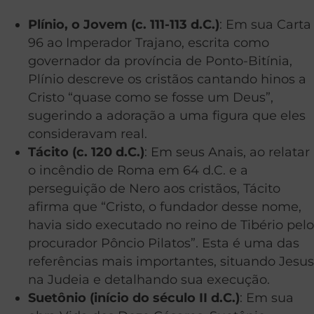
Plínio, o Jovem (c. 111-113 d.C.)
: Em sua Carta
96 ao Imperador Trajano, escrita como
governador da província de Ponto-Bitínia,
Plínio descreve os cristãos cantando hinos a
Cristo “quase como se fosse um Deus”,
sugerindo a adoração a uma figura que eles
consideravam real.
Tácito (c. 120 d.C.)
: Em seus Anais, ao relatar
o incêndio de Roma em 64 d.C. e a
perseguição de Nero aos cristãos, Tácito
afirma que “Cristo, o fundador desse nome,
havia sido executado no reino de Tibério pelo
procurador Pôncio Pilatos”. Esta é uma das
referências mais importantes, situando Jesus
na Judeia e detalhando sua execução.
Suetônio (início do século II d.C.)
: Em sua