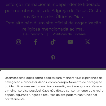
esforço internacional independente liderado
por membros fiéis de A Igreja de Jesus Cristo
dos Santos dos Últimos Dias.
Este site não é um site oficial da organização
religiosa mencionada acima.
Fale Conosco
Políticas de Cookies
Usamos tecnologias como cookies para melhorar sua experiência de
navegação e processar dados, como comportamento de navegação
ou identificadores exclusivos. Ao consentir, você nos ajuda a oferecer
o melhor serviço possível. Caso não dê seu consentimento ou o retire
depois, algumas funções e recursos do site podem não funcionar
corretamente.