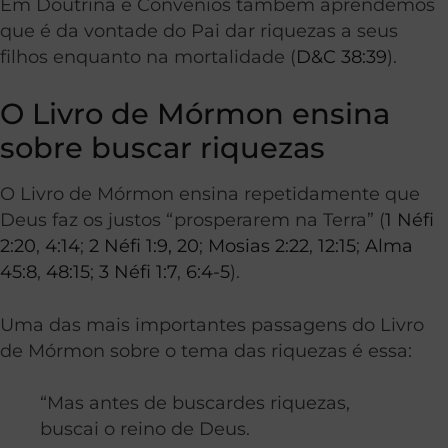
Em Doutrina e Convênios também aprendemos
que é da vontade do Pai dar riquezas a seus
filhos enquanto na mortalidade (
D&C 38:39
).
O Livro de Mórmon ensina
sobre buscar riquezas
O Livro de Mórmon ensina repetidamente que
Deus faz os justos “prosperarem na Terra” (
1 Néfi
2:20
,
4:14
;
2 Néfi 1:9, 20
;
Mosias 2:22
,
12:15
;
Alma
45:8
,
48:15
;
3 Néfi 1:7
,
6:4-5
).
Uma das mais importantes passagens do Livro
de Mórmon sobre o tema das riquezas é essa:
“Mas antes de buscardes riquezas,
buscai o reino de Deus.