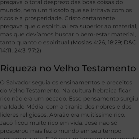
pregava o total desprezo das boas coisas do
mundo, nem um filosofo que se irritava com os
ricos e a prosperidade. Cristo certamente
pregava que o espiritual era superior ao material,
mas que devíamos buscar o bem-estar material,
tanto quanto o espiritual (
Mosias 4:26
,
18:29
;
D&C
14:11
,
24:3
,
77:2
)
Riqueza no Velho Testamento
O Salvador seguia os ensinamentos e preceitos
do Velho Testamento. Na cultura hebraica ficar
rico não era um pecado. Esse pensamento surgiu
na Idade Média, com a tirania dos nobres e dos
lideres religiosos. Abraão era muitíssimo rico.
Jacó ficou muito rico em vida. José não só
prosperou mas fez o mundo em seu tempo
prosperar junto. E Jó era um homem sumamente