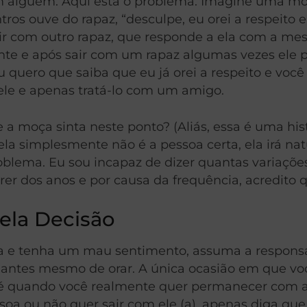
 alguém. Aqui está o problema. Imagine uma mo
os ouve do rapaz, “desculpe, eu orei a respeito e
air com outro rapaz, que responde a ela com a 
te e após sair com um rapaz algumas vezes ele pr
uero que saiba que eu já orei a respeito e você 
e e apenas tratá-lo com um amigo.
 a moça sinta neste ponto? (Aliás, essa é uma his
 ela simplesmente não é a pessoa certa, ela irá 
 problema. Eu sou incapaz de dizer quantas variaç
rrer dos anos e por causa da frequência, acredito 
ela Decisão
a e tenha um mau sentimento, assuma a responsa
antes mesmo de orar. A única ocasião em que você
” é quando você realmente quer permanecer com 
oa ou não quer sair com ele (a), apenas diga qu