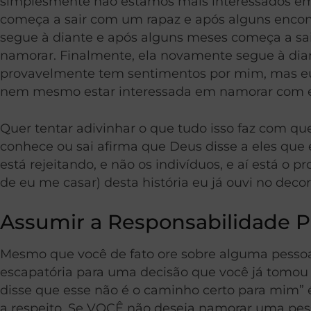
simplesmente não estamos mais interessados em
começa a sair com um rapaz e após alguns encontr
segue à diante e após alguns meses começa a s
namorar. Finalmente, ela novamente segue à dian
provavelmente tem sentimentos por mim, mas eu q
nem mesmo estar interessada em namorar com el
Quer tentar adivinhar o que tudo isso faz com que
conhece ou sai afirma que Deus disse a eles que
está rejeitando, e não os indivíduos, e aí está o
de eu me casar) desta história eu já ouvi no deco
Assumir a Responsabilidade P
Mesmo que você de fato ore sobre alguma pesso
escapatória para uma decisão que você já tomou 
disse que esse não é o caminho certo para mim
a respeito. Se VOCÊ não deseja namorar uma pess