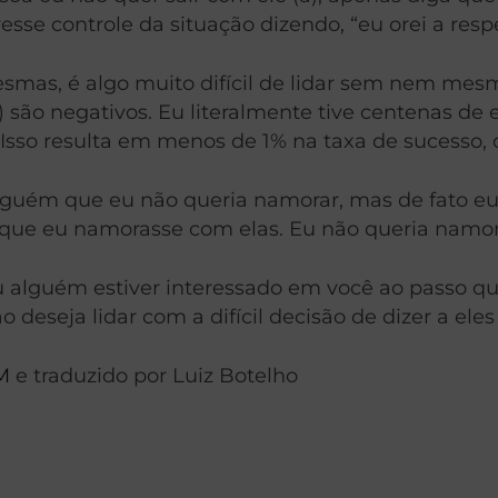
sse controle da situação dizendo, “eu orei a respe
i mesmas, é algo muito difícil de lidar sem nem m
ão negativos. Eu literalmente tive centenas de e
Isso resulta em menos de 1% na taxa de sucesso, o
alguém que eu não queria namorar, mas de fato eu d
 que eu namorasse com elas. Eu não queria namor
u alguém estiver interessado em você ao passo 
seja lidar com a difícil decisão de dizer a eles 
M
e traduzido por Luiz Botelho