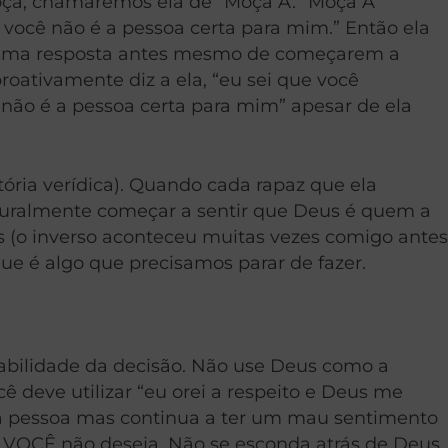
ça, chamaremos ela de “Moça A.” Moça A
 você não é a pessoa certa para mim.” Então ela
mesma resposta antes mesmo de começarem a
oativamente diz a ela, “eu sei que você
não é a pessoa certa para mim” apesar de ela
tória verídica). Quando cada rapaz que ela
naturalmente começar a sentir que Deus é quem a
ões (o inverso aconteceu muitas vezes comigo antes
que é algo que precisamos parar de fazer.
bilidade da decisão. Não use Deus como a
 deve utilizar “eu orei a respeito e Deus me
a pessoa mas continua a ter um mau sentimento
e VOCÊ não deseja. Não se esconda atrás de Deus