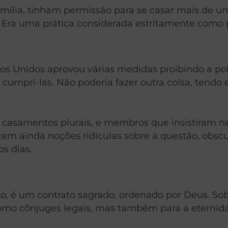
mília, tinham permissão para se casar mais de
. Era uma prática considerada estritamente como pr
dos Unidos aprovou várias medidas proibindo a p
de cumpri-las. Não poderia fazer outra coisa, tend
ram casamentos plurais, e membros que insistiram 
istem ainda noções ridículas sobre a questão, ob
s dias.
isto, é um contrato sagrado, ordenado por Deus. 
como cônjuges legais, mas também para a eternid