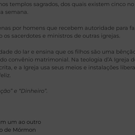
os templos sagrados, dos quais existem cinco no B
 a semana.
nas por homens que recebem autoridade para fazê-
os sacerdotes e ministros de outras igrejas.
idade do lar e ensina que os filhos são uma bênçã
do convênio matrimonial. Na teologia d’A Igreja d
crita, e a Igreja usa seus meios e instalações lib
liz.
ção” e “Dinheiro”.
am um ao outro
vro de Mórmon