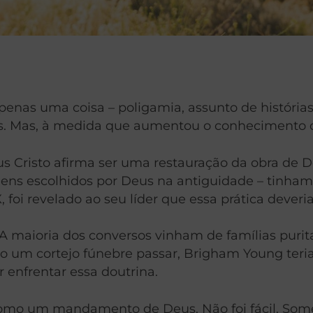
penas uma coisa – poligamia, assunto de históri
es. Mas, à medida que aumentou o conhecimento d
sus Cristo afirma ser uma restauração da obra de 
mens escolhidos por Deus na antiguidade – tinha
, foi revelado ao seu líder que essa prática deve
A maioria dos conversos vinham de famílias purit
 um cortejo fúnebre passar, Brigham Young teria
 enfrentar essa doutrina.
 como um mandamento de Deus. Não foi fácil. Som