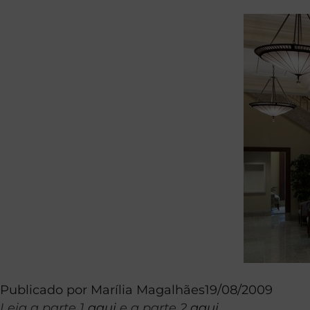
Publicado por
Marília Magalhães
19/08/2009
Leia a parte 1
aqui
e a parte 2
aqui
.