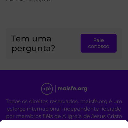
Tem uma
Fale
pergunta?
conosco
Todos os direitos reservados. maisfe.org é um
esforço internacional independente liderado
por membros fiéis de A Igreja de Jesus Cristo
dos Santos dos Últimos Dias.