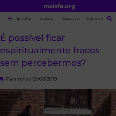
Em alta
Notícias
Inspiração
Sobre nós
É possível ficar
espiritualmente fracos
sem percebermos?
Para refletir
21/08/2019