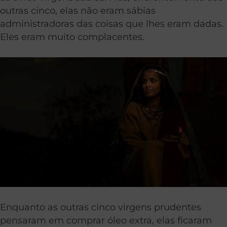
outras cinco, elas não eram sábias
administradoras das coisas que lhes eram dadas.
Eles eram muito complacentes.
Enquanto as outras cinco virgens prudentes
pensaram em comprar óleo extra, elas ficaram