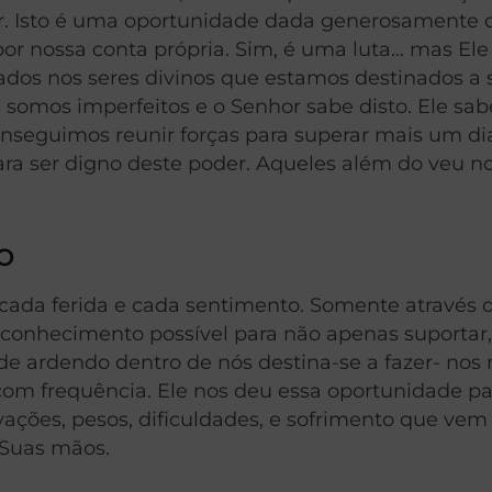
ar. Isto é uma oportunidade dada generosamente d
r nossa conta própria. Sim, é uma luta… mas Ele
os nos seres divinos que estamos destinados a s
ós somos imperfeitos e o Senhor sabe disto. Ele
onseguimos reunir forças para superar mais um 
ara ser digno deste poder. Aqueles além do veu 
o
da ferida e cada sentimento. Somente através d
e conhecimento possível para não apenas suportar,
de ardendo dentro de nós destina-se a fazer- nos
ir com frequência. Ele nos deu essa oportunidade 
ões, pesos, dificuldades, e sofrimento que vem co
 Suas mãos.