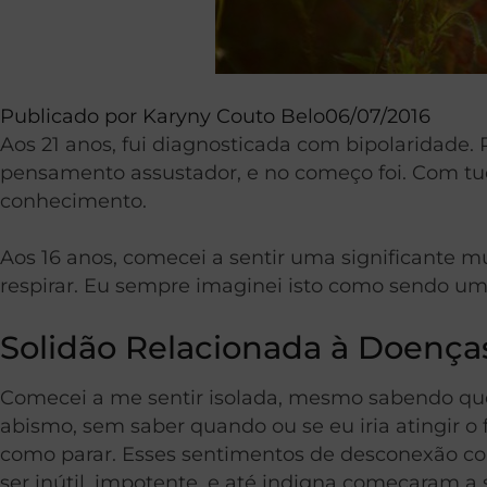
Publicado por
Karyny Couto Belo
06/07/2016
Aos 21 anos, fui diagnosticada com bipolaridade
pensamento assustador, e no começo foi. Com tud
conhecimento.
Aos 16 anos, comecei a sentir uma significante
respirar. Eu sempre imaginei isto como sendo u
Solidão Relacionada à Doença
Comecei a me sentir isolada, mesmo sabendo qu
abismo, sem saber quando ou se eu iria atingir o 
como parar. Esses sentimentos de desconexão co
ser inútil, impotente, e até indigna começaram