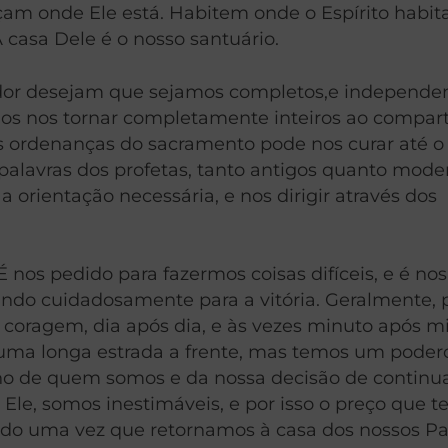
 onde Ele está. Habitem onde o Espírito habita.
casa Dele é o nosso santuário.
dor desejam que sejamos completos,e independe
s nos tornar completamente inteiros ao compart
s ordenanças do sacramento pode nos curar até o
alavras dos profetas, tanto antigos quanto mode
 orientação necessária, e nos dirigir através dos
os pedido para fazermos coisas difíceis, e é nos
ndo cuidadosamente para a vitória. Geralmente, 
o coragem, dia após dia, e às vezes minuto após m
É uma longa estrada a frente, mas temos um poder
ho de quem somos e da nossa decisão de continuar
 Ele, somos inestimáveis, e por isso o preço que 
o uma vez que retornamos à casa dos nossos Pais