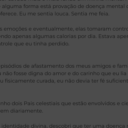
de alguma forma está provação de doença mental 
oferece. Eu me sentia louca. Sentia me feia.
 emoções e eventualmente, elas tomaram controle
do apenas algumas calorias por dia. Estava apen
trole que eu tinha perdido.
or episódios de afastamento dos meus amigos e fa
não fosse digna do amor e do carinho que eu lia 
isicamente curada, eu não devia ter fé suficiente.
enho dois Pais celestiais que estão envolvidos e c
trem diariamente.
 identidade divina, descobri que ter uma doença