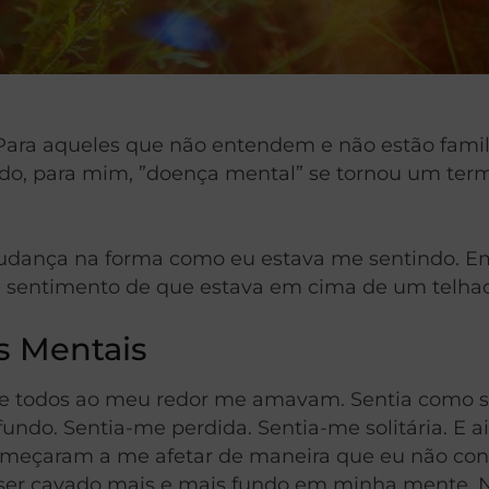
. Para aqueles que não entendem e não estão fami
o, para mim, ”doença mental” se tornou um termo
 mudança na forma como eu estava me sentindo. 
m sentimento de que estava em cima de um telhad
s Mentais
e todos ao meu redor me amavam. Sentia como se
fundo. Sentia-me perdida. Sentia-me solitária. E 
meçaram a me afetar de maneira que eu não cons
 a ser cavado mais e mais fundo em minha mente