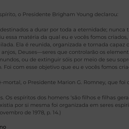
spírito, o Presidente Brigham Young declarou:
destinados a durar por toda a eternidade; nunca 
 essa matéria da qual eu e vocês fomos criados,
quilada. Ela é reunida, organizada e tornada capaz
s anjos, Deuses—seres que controlarão os element
 mundos, ou de extinguir sóis por meio de seu so
Foi com esse objetivo que eu e vocês fomos criad
é-mortal, o Presidente Marion G. Romney, que foi 
Os espíritos dos homens ‘são filhos e filhas ger
istia por si mesma foi organizada em seres espiri
ovembro de 1978, p. 14.)
rno