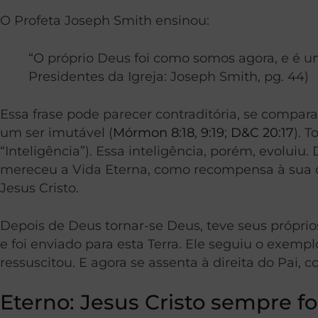
O Profeta Joseph Smith ensinou:
“O próprio Deus foi como somos agora, e é 
Presidentes da Igreja: Joseph Smith, pg. 44)
Essa frase pode parecer contraditória, se comp
um ser imutável (
Mórmon 8:18
,
9:19
;
D&C 20:17
). 
“Inteligência”). Essa inteligência, porém, evoluiu
mereceu a Vida Eterna, como recompensa à sua ob
Jesus Cristo.
Depois de Deus tornar-se Deus, teve seus próprios 
e foi enviado para esta Terra. Ele seguiu o exemplo
ressuscitou. E agora se assenta à direita do Pai,
Eterno: Jesus Cristo sempre f