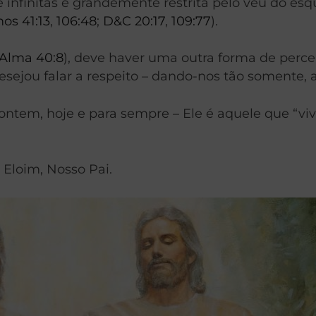
 e infinitas é grandemente restrita pelo véu do 
os 41:13
,
106:48
;
D&C 20:17
,
109:77
).
Alma 40:8
), deve haver uma outra forma de perce
esejou falar a respeito – dando-nos tão somente, 
tem, hoje e para sempre – Ele é aquele que “vive
Eloim, Nosso Pai.