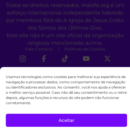
Todos os direitos reservados. maisfe.org é um
esforço internacional independente liderado
por membros fiéis de A Igreja de Jesus Cristo
dos Santos dos Últimos Dias.
Este site não é um site oficial da organização
religiosa mencionada acima.
Fale Conosco
Políticas de Cookies
Usamos tecnologias como cookies para melhorar sua experiência de
navegação e processar dados, como comportamento de navegação
ou identificadores exclusivos. Ao consentir, você nos ajuda a oferecer
o melhor serviço possível. Caso não dê seu consentimento ou o retire
depois, algumas funções e recursos do site podem não funcionar
corretamente.
Aceitar