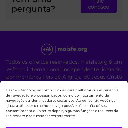
Fale
pergunta?
conosco
Todos os direitos reservados. maisfe.org é um
esforço internacional independente liderado
por membros fiéis de A Igreja de Jesus Cristo
dos Santos dos Últimos Dias.
Usamos tecnologias como cookies para melhorar sua experiência
Este site não é um site oficial da organização
de navegação e processar dados, como comportamento de
religiosa mencionada acima.
navegação ou identificadores exclusivos. Ao consentir, você nos
Fale Conosco
Políticas de Cookies
ajuda a oferecer o melhor serviço possível. Caso não dê seu
consentimento ou o retire depois, algumas funções e recursos do
site podem não funcionar corretamente.