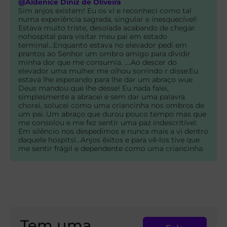
@Aldenice Diniz de Oliveira
Sim anjos existem! Eu os vi e reconheci como tal
numa experiência sagrada, singular e inesquecível!
Estava muito triste, desolada acabando de chegar
nohospital para visitar meu pai em estado
terminal...Enquanto estava no elevador pedi em
prantos ao Senhor um ombro amigo para dividir
minha dor que me consumia. ....Ao descer do
elevador uma mulher me olhou sorrindo r disse:Eu
estava lhe esperando para lhe dar um abraço wue
Deus mandou que lhe desse! Eu nada falei,
simplesmente a abracei e sem dar uma palavra
chorei, solucei como uma criancinha nos ombros de
um pai..Um abraço que durou pouco tempo mas que
me consolou e me fez sentir uma paz indescritível.
Em silêncio nos despedimos e nunca mais a vi dentro
daquele hospitsl...Anjos êxitos e para vê-los tive que
me sentir frágil e dependente como uma criancinha.
Tem uma