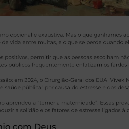
como opcional e exaustiva. Mas o que ganhamos a
 de vida entre muitas, e o que se perde quando e
itivos, permitir que as pessoas escolham não é, 
bates públicos frequentemente enfatizam os fardo
são: em 2024, o Cirurgião-Geral dos EUA, Vivek M
e saúde pública
” por causa do estresse e dos des
 aprendeu a “temer a maternidade”. Essas prova
ir a solidão e os fatores de estresse ligados à cr
nio com Deus