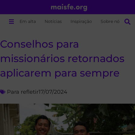
Em alta
Notícias
Inspiração
Sobre nós
Conselhos para
missionários retornados
aplicarem para sempre
Para refletir
17/07/2024