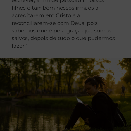
escrever, a fim de persuadir nossos
filhos e também nossos irmãos a
acreditarem em Cristo e a
reconciliarem-se com Deus; pois
sabemos que é pela graça que somos
salvos, depois de tudo o que pudermos
fazer.”