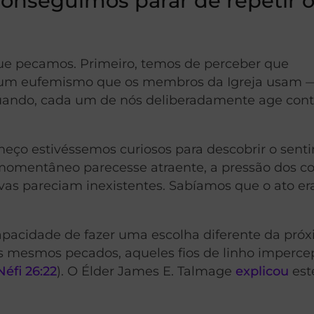
onseguimos parar de repetir 
e pecamos. Primeiro, temos de perceber que
um eufemismo que os membros da Igreja usam —
uando, cada um de nós deliberadamente age cont
ço estivéssemos curiosos para descobrir o sent
r momentâneo parecesse atraente, a pressão dos c
vas pareciam inexistentes. Sabíamos que o ato era
apacidade de fazer uma escolha diferente da próx
 mesmos pecados, aqueles fios de linho impercep
Néfi 26:22
). O Élder James E. Talmage
explicou
est