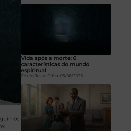
Vida após a morte: 6
características do mundo
espiritual
Fé em Jesus Cristo
05/08/2026
seguimos
el,