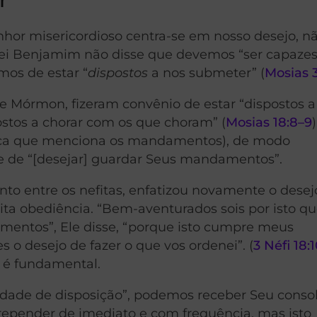
hor misericordioso centra-se em nosso desejo, 
rei Benjamim não disse que devemos “ser capazes
mos de estar “
dispostos
a nos submeter” (
Mosias 3
e Mórmon, fizeram convênio de estar “dispostos a
postos a chorar com os que choram” (
Mosias 18:8–9
nica que menciona os mandamentos), de modo
e de “[desejar] guardar Seus mandamentos”.
nto entre os nefitas, enfatizou novamente o desej
ta obediência. “Bem-aventurados sois por isto q
mentos”, Ele disse, “porque isto cumpre meus
 o desejo de fazer o que vos ordenei”. (
3 Néfi 18:
o é fundamental.
dade de disposição”, podemos receber Seu conso
rrepender de imediato e com frequência, mas isto