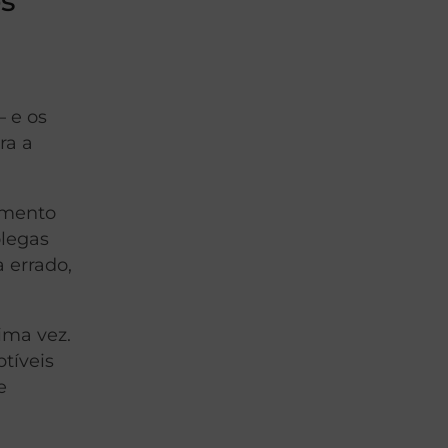
os
 e os
ra a
imento
olegas
 errado,
ima vez.
tíveis
e