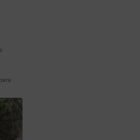
s
o
para