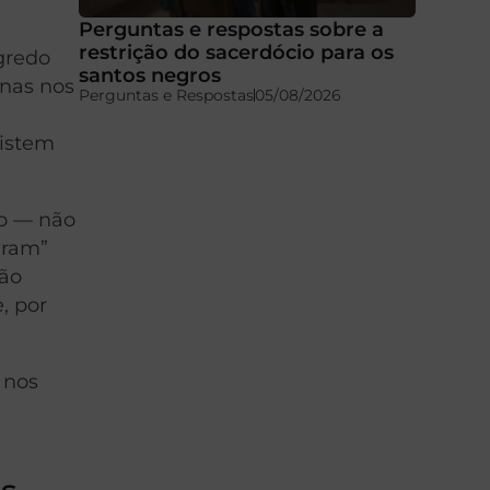
Perguntas e respostas sobre a
restrição do sacerdócio para os
gredo
santos negros
enas nos
Perguntas e Respostas
05/08/2026
xistem
io — não
aram”
não
, por
 nos