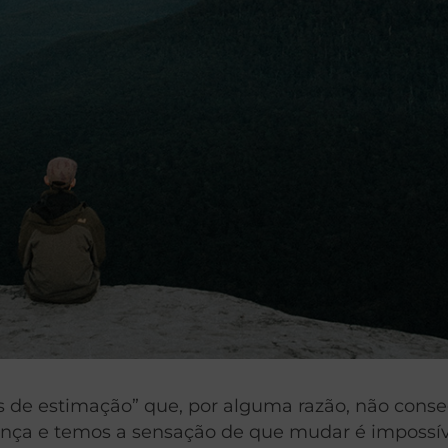
s de estimação” que, por alguma razão, não con
nça e temos a sensação de que mudar é impossív