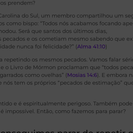
nos prendem?
 Carolina do Sul, um membro compartilhou um se
anos como bispo: “Todos nós acabamos focando ap
odou. Será que santos dos últimos dias,
tos pecados e os cometiam mesmo sabendo que e
dade nunca foi felicidade?” (
Alma 41:10
)
da repetindo os mesmos pecados. Vamos falar sér
a e o Livro de Mórmon proclamam que “todos pec
garrados como ovelhas” (
Mosias
14
:6
). E embora 
nós tem os próprios “pecados de estimação” que
tido e é espiritualmente perigoso. Também pode
a é impossível. Então, como fazemos para parar?