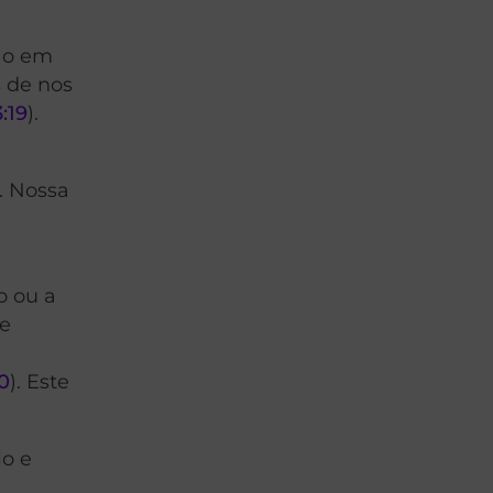
não em
 de nos
:19
).
). Nossa
o ou a
ue
10
). Este
lo e