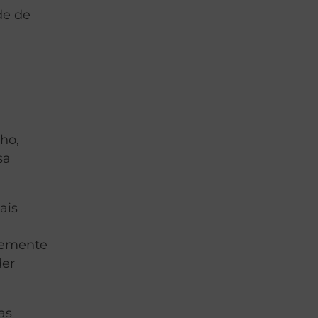
de de
lho,
sa
ais
ldemente
der
as